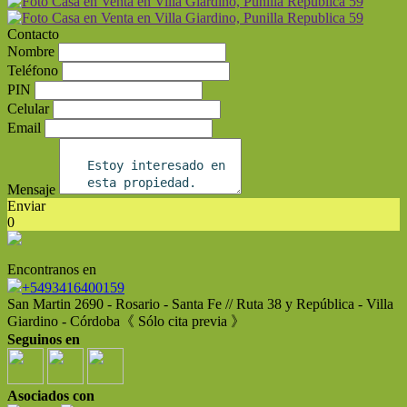
Contacto
Nombre
Teléfono
PIN
Celular
Email
Mensaje
Enviar
0
Encontranos en
+5493416400159
San Martin 2690 - Rosario - Santa Fe // Ruta 38 y República - Villa
Giardino - Córdoba《 Sólo cita previa 》
Seguinos en
Asociados con