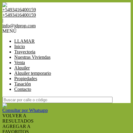
+5493416400159
+5493416400159
|
info@jdprop.com
MENÚ
LLAMAR
Inicio
Trayectoria
Nuestras Viviendas
Venta
Alquiler
Alquiler temporario
Propiedades
Tasación
Contacto
Consultar por Whatsapp
VOLVER A
RESULTADOS
AGREGAR A
FAVORITOS