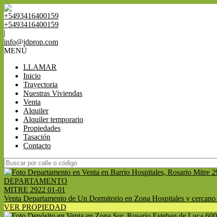
+5493416400159
+5493416400159
|
info@jdprop.com
MENÚ
LLAMAR
Inicio
Trayectoria
Nuestras Viviendas
Venta
Alquiler
Alquiler temporario
Propiedades
Tasación
Contacto
DEPARTAMENTO
MITRE 2922 01-01
Venta Departamento de Un Dormitorio en Zona Hospitales y cercano a
VER PROPIEDAD