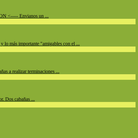
N <----- Envianos un ...
y lo más importante "amigables con el ...
s a realizar terminaciones ...
r. Dos cabañas ...