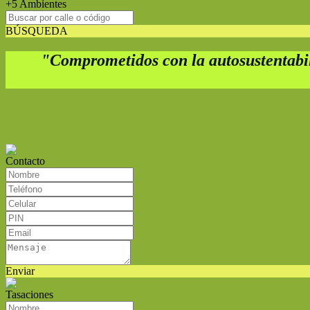
+5 Ambientes
BÚSQUEDA
"Comprometidos con la autosustentabili
Contacto
Enviar
Tasaciones