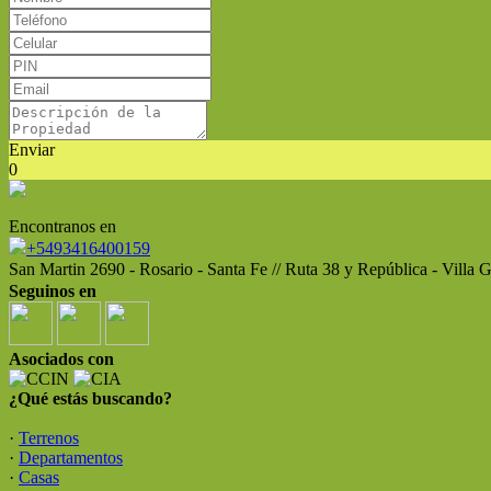
Enviar
0
Encontranos en
+5493416400159
San Martin 2690 - Rosario - Santa Fe // Ruta 38 y República - Villa
Seguinos en
Asociados con
¿Qué estás buscando?
·
Terrenos
·
Departamentos
·
Casas