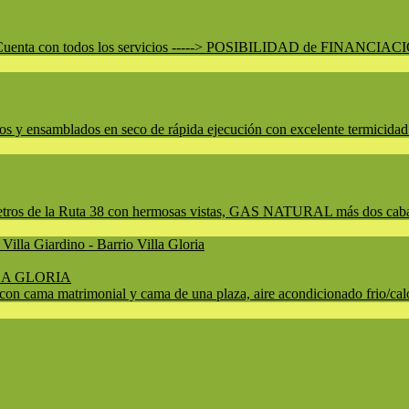
. *Cuenta con todos los servicios -----> POSIBILIDAD de FINANCIACIO
os y ensamblados en seco de rápida ejecución con excelente termicidad 
etros de la Ruta 38 con hermosas vistas, GAS NATURAL más dos cabaña
LA GLORIA
on cama matrimonial y cama de una plaza, aire acondicionado frio/calo