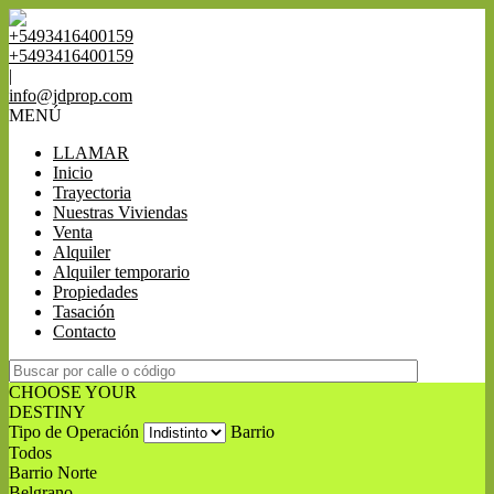
+5493416400159
+5493416400159
|
info@jdprop.com
MENÚ
LLAMAR
Inicio
Trayectoria
Nuestras Viviendas
Venta
Alquiler
Alquiler temporario
Propiedades
Tasación
Contacto
CHOOSE YOUR
DESTINY
Tipo de Operación
Barrio
Todos
Barrio Norte
Belgrano