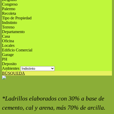
Congreso
Palermo
Recoleta
Tipo de Propiedad
Indistinto
Terreno
Departamento
Casa
Oficina
Locales
Edificio Comercial
Garage
PH
Deposito
Ambientes
BÚSQUEDA
*Ladrillos
elaborados con 30% a base de
cemento, cal y arena, más 70% de arcilla
.