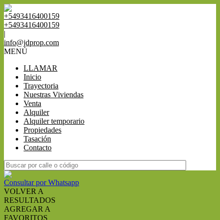
+5493416400159
+5493416400159
|
info@jdprop.com
MENÚ
LLAMAR
Inicio
Trayectoria
Nuestras Viviendas
Venta
Alquiler
Alquiler temporario
Propiedades
Tasación
Contacto
Consultar por Whatsapp
VOLVER A
RESULTADOS
AGREGAR A
FAVORITOS