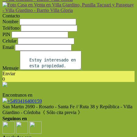
Contacto
Nombre
Teléfono
PIN
Celular
Email
Mensaje
Enviar
0
Encontranos en
+5493416400159
San Martin 2690 - Rosario - Santa Fe // Ruta 38 y República - Villa
Giardino - Córdoba《 Sólo cita previa 》
Seguinos en